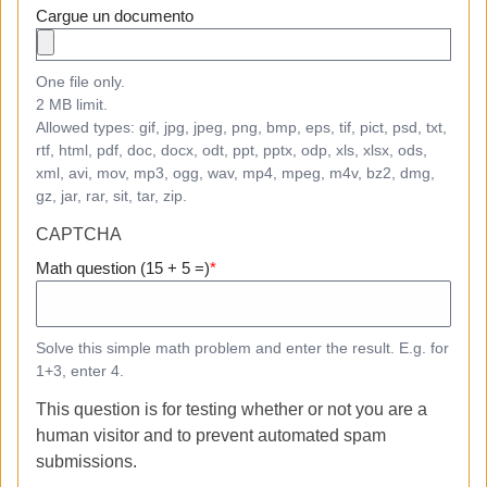
Cargue un documento
One file only.
2 MB limit.
Allowed types: gif, jpg, jpeg, png, bmp, eps, tif, pict, psd, txt,
rtf, html, pdf, doc, docx, odt, ppt, pptx, odp, xls, xlsx, ods,
xml, avi, mov, mp3, ogg, wav, mp4, mpeg, m4v, bz2, dmg,
gz, jar, rar, sit, tar, zip.
CAPTCHA
Math question (15 + 5 =)
Solve this simple math problem and enter the result. E.g. for
1+3, enter 4.
This question is for testing whether or not you are a
human visitor and to prevent automated spam
submissions.