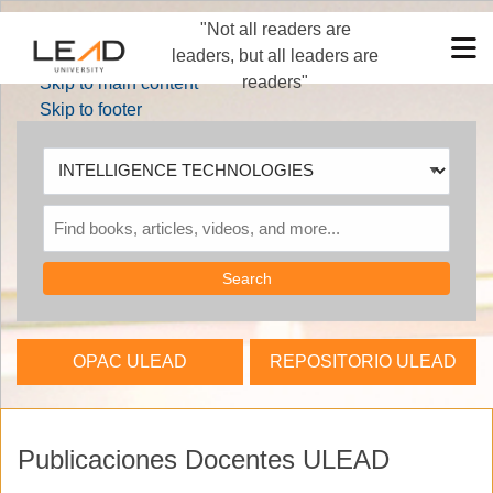
"Not all readers are
Skip to main navigation
M
leaders, but all leaders are
Skip to search bar
readers"
Skip to main content
Skip to footer
Search
Type
INTELLIGENCE
TECHNOLOGIES
OPAC ULEAD
REPOSITORIO ULEAD
Publicaciones Docentes ULEAD