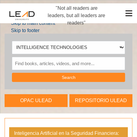
"Not all readers are
Skip to main navigation
M
leaders, but all leaders are
Skip to search bar
readers"
Skip to main content
Skip to footer
Search
Type
INTELLIGENCE
TECHNOLOGIES
OPAC ULEAD
REPOSITORIO ULEAD
Inteligencia Artificial en la Seguridad Financiera: